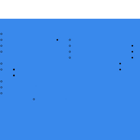
RVICIOS
HISTORIA
INSTITUCIONAL
COMISIÓN DIRECTIVA
COMUNICADOS DE PRENSA
N
PRESIDENTES (1928 A 2027)
NUCLEAMIENTO EMPRESARIAL
M
SOCIOS
TERMINÉ
S
FERIADOS 2026
P
FOTOS
HABILI
FIESTA 90 ANIVERSARIO
CAMARA TV
CONTA
VIDEO INSTITUCIONAL 90 ANIVERSARIO
ACTIVIDADES FLYERS
FIESTA DEL INMIGRANTE
PROMOCIONES EMPLEADOS MUNICIPALES
EMPLEADOS MUNICIPALES
L 2021
L 2022
 VIVIENDA