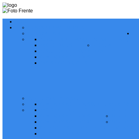
INICIO
CURSOS Y CAPACITACIONES
SE
GUÍA COMERCIAL
BÚSQUEDA DE TRABAJO
BOLSA DE TRABAJO
BASE DE DATOS
RED COMPRE
BÚSQUEDA DE PERSONAL
LOCAL
COMERCIOS ADHERIDOS
BASES Y CONDICIONES
SORTEO 90 ANIVERSARIO
COMERCIOS ADHERIDOS
SORTEO ANUAL 2019
BASES Y CONDICIONES
SORTEO ANUA
COMERCIOS ADHERIDOS
SORTEO ANUA
COMERCIOS SORTEO 2021 - FLYERS
SORTEO - TU
GANADORES SORTEO ANUAL 2021
PROPIA 2024
FOTOS DE GANADORES