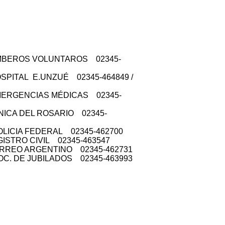
S VOLUNTAROS 02345-
AL E.UNZUÉ 02345-464849 /
NCIAS MÉDICAS 02345-
DEL ROSARIO 02345-
IA FEDERAL 02345-462700
 CIVIL 02345-463547
RGENTINO 02345-462731
 JUBILADOS 02345-463993