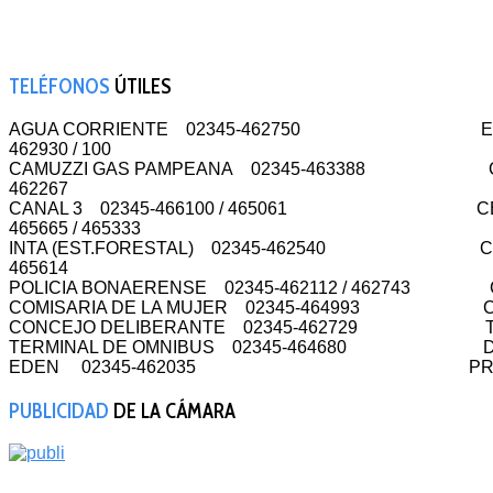
TELÉFONOS
ÚTILES
AGUA CORRIENTE 02345-462750 EST.D
462930 / 100
CAMUZZI GAS PAMPEANA 02345-463388 CAMARA
462267
CANAL 3 02345-466100 / 465061 CEME
465665 / 465333
INTA (EST.FORESTAL) 02345-462540 CEME
465614
POLICIA BONAERENSE 02345-462112 / 462743
COMISARIA DE LA MUJER 02345-464993 C
CONCEJO DELIBERANTE 02345-462729 T
TERMINAL DE OMNIBUS 02345-464680 DEFEN
EDEN 02345-462035 PROTECCION C
PUBLICIDAD
DE LA CÁMARA