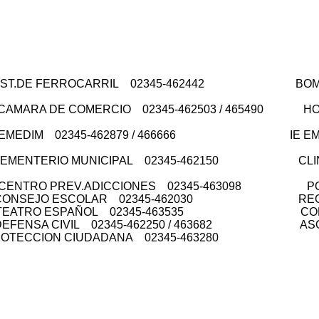
E FERROCARRIL 02345-462442 BOMBERO
 DE COMERCIO 02345-462503 / 465490 HOSPIT
DIM 02345-462879 / 466666 IE EMERGE
NTERIO MUNICIPAL 02345-462150 CLINICA 
 CENTRO PREV.ADICCIONES 02345-463098 POLIC
ONSEJO ESCOLAR 02345-462030 REGISTRO
EATRO ESPAÑOL 02345-463535 CORREO A
SA CIVIL 02345-462250 / 463682 ASOC. DE
IUDADANA 02345-463280