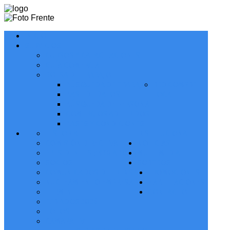
INICIO
SERVICIOS
CURSOS Y CAPACITACIONES
GUÍA COMERCIAL
BOLSA DE TRABAJO
BÚSQUEDA DE TRABAJO
RED COMPRE
BASE DE DATOS
LOCAL
BÚSQUEDA DE PERSONAL
COMERCIOS ADHERIDOS
BASES Y CONDICIONES
HISTORIA
INSTITUCIONAL
COMISIÓN DIRECTIVA
NOTICIAS
PRESIDENTES (1928 A 2027)
MULTIMEDIA
SOCIOS
SORTEOS
COMUNICADOS DE PRENSA
PROMOCIONES
NUCLEAMIENTO EMPRESARIAL
HABILITACIONES
TERMINÉ
CONTACTO
FERIADOS 2026
FOTOS
CAMARA TV