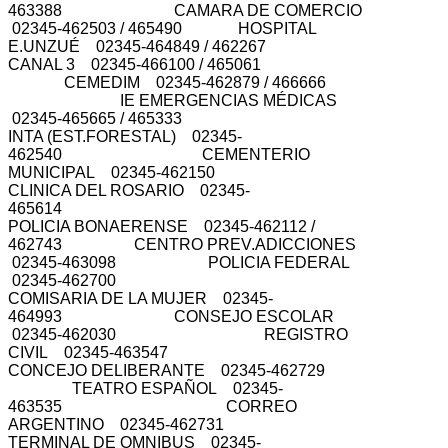
463388 CAMARA DE COMERCIO
02345-462503 / 465490 HOSPITAL
E.UNZUÉ 02345-464849 / 462267
CANAL 3 02345-466100 / 465061
CEMEDIM 02345-462879 / 466666
IE EMERGENCIAS MÉDICAS
02345-465665 / 465333
INTA (EST.FORESTAL) 02345-
462540 CEMENTERIO
MUNICIPAL 02345-462150
CLINICA DEL ROSARIO 02345-
465614
POLICIA BONAERENSE 02345-462112 /
462743 CENTRO PREV.ADICCIONES
02345-463098 POLICIA FEDERAL
02345-462700
COMISARIA DE LA MUJER 02345-
464993 CONSEJO ESCOLAR
02345-462030 REGISTRO
CIVIL 02345-463547
CONCEJO DELIBERANTE 02345-462729
TEATRO ESPAÑOL 02345-
463535 CORREO
ARGENTINO 02345-462731
TERMINAL DE OMNIBUS 02345-