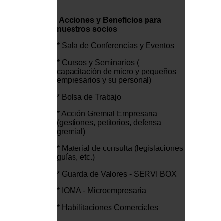
Acciones y Beneficios para
nuestros socios
* Sala de Conferencias y Eventos
* Cursos y Seminarios (
capacitación de micro y pequeños
empresarios y su personal)
* Bolsa de Trabajo
* Acción Gremial Empresaria
(gestiones, petitorios, defensa
gremial)
* Material de consulta (legislaciones,
guías, etc.)
* Guarda de Valores - SERVI BOX
* IOMA - Microempresarial
* Habilitaciones Comerciales