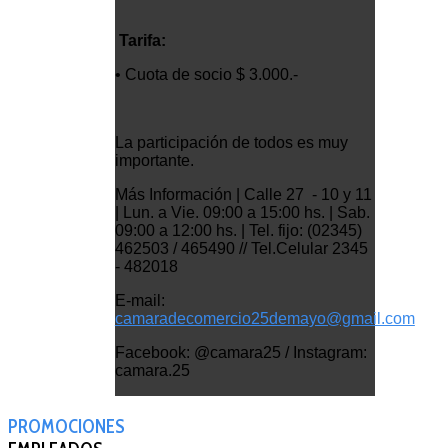
Tarifa:
• Cuota de socio $ 3.000.-
La participación de todos es muy
importante.
Más Información | Calle 27 - 10 y 11
| Lun. a Vie. 09:00 a 15:00 hs. | Sab.
09:00 a 12:00 hs. | Tel. fijo: (02345)
462503 / 465490 // Tel.Celular 2345
- 482018
E-mail:
camaradecomercio25demayo@gmail.com
Facebook: @camara25 / Instagram:
camara.25
PROMOCIONES