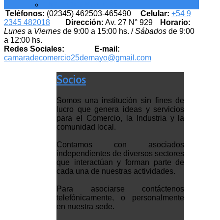
EMPLEADOS MUNICIPALES
Teléfonos:
(02345) 462503-465490
Celular:
+54 9
2345 482018
Dirección:
Av. 27 N° 929
Horario:
Lunes
a
Viernes
de 9:00 a 15:00 hs. /
Sábados
de 9:00
a 12:00 hs.
Redes Sociales:
E-mail:
camaradecomercio25demayo@gmail.com
Socios
Somos una institución sin fines de
lucro que genera ideas y servicios
para el Comercio, la Industria y la
comunidad local.
Contamos con asociados
independientes de diversos sectores
que interactúan y forman parte de
cada una de nuestras actividades.
Para asociarse contáctenos
telefónicamente, o personalmente
en nuestra sede.