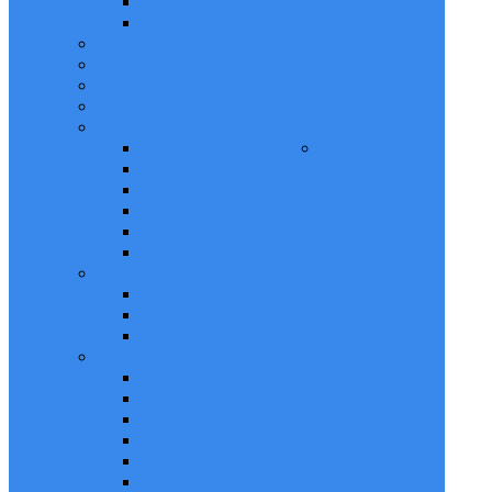
FIESTA 90 ANIVERSARIO
VIDEO INSTITUCIONAL 90 ANIVERSARIO
ACTIVIDADES FLYERS
FIESTA DEL INMIGRANTE
PROMOCIONES EMPLEADOS MUNICIPALES
SORTEO 90 ANIVERSARIO
SORTEO ANUAL 2019
COMERCIOS ADHERIDOS
SORTEO ANUAL
BASES Y CONDICIONES
2021
COMERCIOS ADHERIDOS
COMERCIOS SORTEO 2021 - FLYERS
GANADORES SORTEO ANUAL 2021
FOTOS DE GANADORES
SORTEO ANUAL 2022
BASES Y CONDICIONES
COMERCIOS ADHERIDOS
COMERCIOS SORTEO 2022 - FLYERS
SORTEO - TU VIVIENDA PROPIA 2024
COMERCIOS ADHERIDOS
BASES Y CONDICIONES
FOTOS COMERCIOS
FOTOS GANADORES
LOS FAVORECIDOS
FOTOS GANADOR CASA